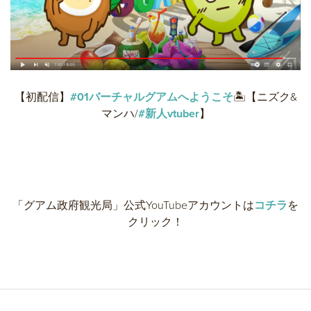
【初配信】
#01バーチャルグアムへようこそ
🏝️【ニズク&
マンハ/
#新人vtuber
】
「グアム政府観光局」公式YouTubeアカウントは
コチラ
を
クリック！