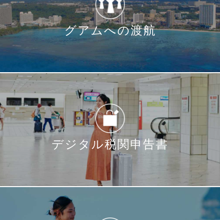
マニュアル（PDF）はコチラから
I2qQ
ショッピングモールなどで利用できる8月限
https://www.youtube.com/watch?
YouTubeはコチラから
定特典は、8月1日よりご利用いただけます。
v=e264WKKTtAI
グアムへの渡航
https://www.youtube.com/watch?
ご利用の際は、グアム政府観光局公式LINEを
v=eXErBL1OPIY
友だち追加のうえ、キャンペーン公式ページ
より詳しい利用方法や対象特典をご確認くだ
さい。
グアム政府観光局公式LINE：
https://line.me/R/ti/p/@317iimdn
キャンペーン公式ページ：
デジタル税関申告書
https://www.gogoguam.jp/