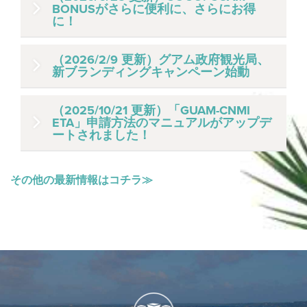
BONUSがさらに便利に、さらにお得
に！
（2026/2/9 更新）グアム政府観光局、
グアム旅行中に使えるお得な特典サービス
新ブランディングキャンペーン始動
「GOGO! GUAM BONUS」の利用方法が変更
となり、グアム政府観光局公式LINEから手軽
（2025/10/21 更新）「GUAM-CNMI
にご利用いただけるようになりました。
グアム政府観光局（GVB）は、2026年1月27
ETA」申請方法のマニュアルがアップデ
日（火）より、新たなブランドキャンペーン
ートされました！
さらに、8月限定で特典内容が“SUPER”仕様に
「A Journey of Rediscovery（再発見の旅）」
パワーアップ！
を開始し、それに伴うブランドムービーの配
グアムおよび北マリアナ諸島への渡航に必要
その他の最新情報はコチラ≫
信をスタートいたしました。本キャンペーン
対象ホテルに3泊以上のご滞在で$100ホテル
な電子渡航認証システム「Guam-CNMI
では、グアムを単なる“旅行先”ではなく、“感
クレジット、ディナークルーズのご予約でシ
ETA（電子渡航認証）」の申請方法マニュア
情と記憶が交差する体験”として再定義し、国
ョーへ無料ご招待、対象レストランではお子
ルを最新情報に基づき更新しました。
内外でグアムの魅力を改めて伝えていきま
様1名のお食事が無料になるなど、グアム旅行
申請手順の詳細は、最新版マニュアルおよび
す。
をもっと楽しめる豪華特典が続々登場しま
公式YouTubeチャンネルにてご確認いただけ
す。
新ブランドムービーは以下のURLから：
ます。
※ホテルや一部ツアーなど、事前予約が必要
https://www.youtube.com/watch?v=ANlbVa-
な特典はご利用いただけます。レストランや