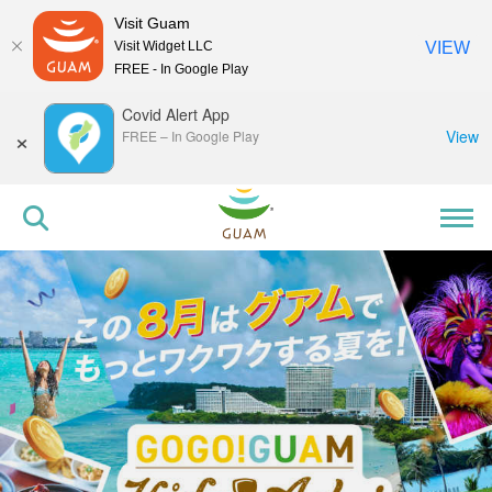
Visit Guam
Visit Widget LLC
VIEW
FREE - In Google Play
Covid Alert App
×
View
FREE
–
In Google Play