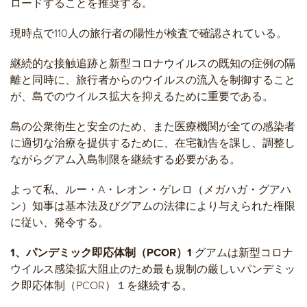
ロードすることを推奨する。
現時点で110人の旅行者の陽性が検査で確認されている。
継続的な接触追跡と新型コロナウイルスの既知の症例の隔
離と同時に、旅行者からのウイルスの流入を制御すること
が、島でのウイルス拡大を抑えるために重要である。
島の公衆衛生と安全のため、また医療機関が全ての感染者
に適切な治療を提供するために、在宅勧告を課し、調整し
ながらグアム入島制限を継続する必要がある。
よって私、ルー・A・レオン・ゲレロ（メガハガ・グアハ
ン）知事は基本法及びグアムの法律により与えられた権限
に従い、発令する。
1、パンデミック即応体制（
PCOR
）
1
グアムは新型コロナ
ウイルス感染拡大阻止のため最も規制の厳しいパンデミッ
ク即応体制（PCOR）１を継続する。