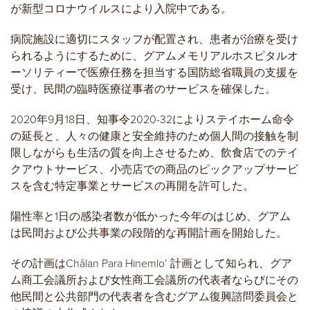
が新型コロナウイルスにより入院中である。
病院施設に適切にスタッフが配置され、患者が治療を受け
られるようにするために、グアムメモリアルホスピタルオ
ーソリティーで医療任務を担当する国防総省職員の支援を
受け、民間の臨時医療従事者のサービスを確保した。
2020年9月18日、知事令2020-32によりステイホーム命令
の延長と、人々の健康と安全維持のため個人間の接触を制
限しながらも生活の質を向上させるため、飲食店でのテイ
クアウトサービス、小売店での商品のピックアップサービ
スを含む特定事業とサービスの再開を許可した。
陽性率と1日の感染者数が低かった今年のはじめ、グアム
は民間および公共事業の段階的な再開計画を開始した。
その計画はChålan Para Hinemlo’ 計画として知られ、グア
ム商工会議所および女性商工会議所の代表者ならびにその
他民間と公共部門の代表者を含むグアム復興諮問委員会と