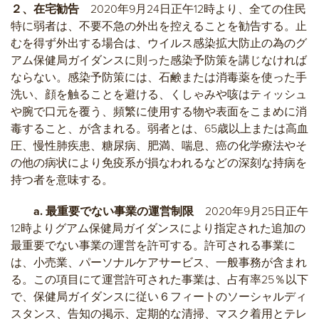
２、在宅勧告
2020年9月24日正午12時より、全ての住民
特に弱者は、不要不急の外出を控えることを勧告する。止
むを得ず外出する場合は、ウイルス感染拡大防止の為のグ
アム保健局ガイダンスに則った感染予防策を講じなければ
ならない。感染予防策には、石鹸または消毒薬を使った手
洗い、顔を触ることを避ける、くしゃみや咳はティッシュ
や腕で口元を覆う、頻繁に使用する物や表面をこまめに消
毒すること、が含まれる。弱者とは、65歳以上または高血
圧、慢性肺疾患、糖尿病、肥満、喘息、癌の化学療法やそ
の他の病状により免疫系が損なわれるなどの深刻な持病を
持つ者を意味する。
a. 最重要でない事業の運営制限
2020年9月25日正午
12時よりグアム保健局ガイダンスにより指定された追加の
最重要でない事業の運営を許可する。許可される事業に
は、小売業、パーソナルケアサービス、一般事務が含まれ
る。この項目にて運営許可された事業は、占有率25％以下
で、保健局ガイダンスに従い６フィートのソーシャルディ
スタンス、告知の掲示、定期的な清掃、マスク着用とテレ