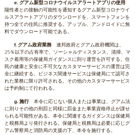
e. グアム新型コロナウイルスアラートアプリの使用
陽性者との接触の可能性を通知するグアム新型コロナウイ
ルスアラートアプリのダウンロードを、スマートフォンを
持つ全ての住民に推奨する。アップル、アンドロイドに無
料でダウンロード可能である。
f. グアム政府業務
連邦政府とグアム政府機関は、
25％以下の占有率で、ソーシャルディスタンス、清掃、マ
スク着用等の保健局ガイダンスに則り運営を許可する。住
民の健康と安全に不可欠なカスタマーサービスの運営は完
全に継続する。ビジネス関連サービスは保健局にて認可さ
れた業務に限り許可される。その他のカスタマーサービス
は予約制にて行われる。
g. 施行
本令に応じない個人または事業は、グアム法
に則りその他の刑罰と同様に罰金また事業資格停止が課せ
られる可能性がある。本令に関連するガイダンスは保健局
と税務局より発行される。保健局と税務局は必要に応じグ
アム警察局と消防局の支援の下、本令を施行する。