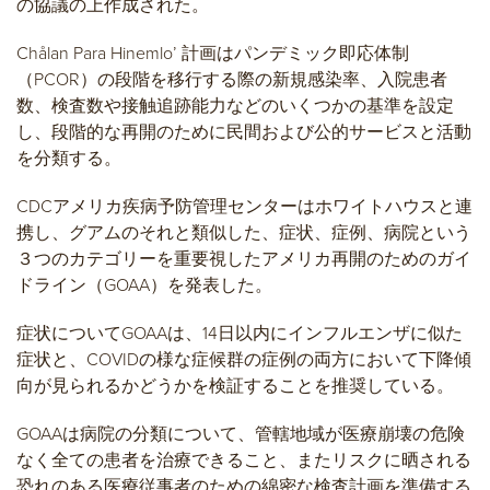
の協議の上作成された。
Chålan Para Hinemlo’ 計画はパンデミック即応体制
（PCOR）の段階を移行する際の新規感染率、入院患者
数、検査数や接触追跡能力などのいくつかの基準を設定
し、段階的な再開のために民間および公的サービスと活動
を分類する。
CDCアメリカ疾病予防管理センターはホワイトハウスと連
携し、グアムのそれと類似した、症状、症例、病院という
３つのカテゴリーを重要視したアメリカ再開のためのガイ
ドライン（GOAA）を発表した。
症状についてGOAAは、14日以内にインフルエンザに似た
症状と、COVIDの様な症候群の症例の両方において下降傾
向が見られるかどうかを検証することを推奨している。
GOAAは病院の分類について、管轄地域が医療崩壊の危険
なく全ての患者を治療できること、またリスクに晒される
恐れのある医療従事者のための綿密な検査計画を準備する