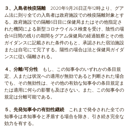
３、入島者検疫隔離
2020年9月26日正午12時より、グア
ム法に則り全ての入島者は政府施設での検疫隔離対象とす
る。政府施設での隔離6日目に保健局またはその他指定さ
れた機関による新型コロナウイルス検査を受け、陰性の場
合14日間の残りの期間をグアム保健局の経過観察とその他
ガイダンスに記載された条件のもと、承認された宿泊施設
または自宅にて完了する。陽性の場合は法と保健局ガイダ
ンスに従い隔離される。
４、分離
/
可分性
もし、この知事令のいずれかの条目規
定、人または状況への適用が無効であると判断された場合
でも、その無効性は、その他の有効な知事令の条目規定ま
たは適用に何らの影響も及ぼさない。また、この知事令の
規定は分離可能である。
５、先発知事令の有効性継続
これまで発令された全ての
知事令は本知事令と矛盾する場合を除き、引き続き完全な
効力を有する。