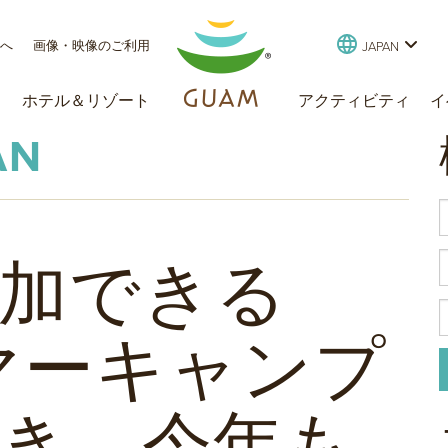
行く
様へ
画像・映像のご利用
JAPAN
ド
ホテル＆リゾート
アクティビティ
イ
AN
加できる
 サマーキャンプ
き、今年も