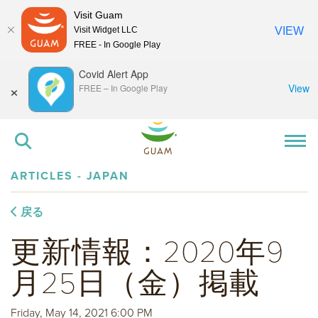
Visit Guam
Visit Widget LLC
VIEW
FREE - In Google Play
Covid Alert App
×
View
FREE
–
In Google Play
ARTICLES - JAPAN
戻る
更新情報：2020年9
月25日（金）掲載
Friday, May 14, 2021 6:00 PM