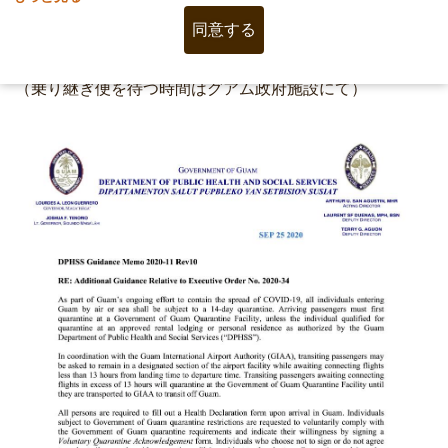
１、グアム着陸時刻から出発時刻まで13時間以内の場合
同意する
は、空港
内指定エリアにて待機。
２、13時間を超える乗り継ぎ便の乗客は、検疫の対象。
（乗り継
ぎ便を待つ時間はグアム政府施設にて）