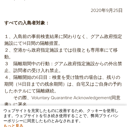
2020年9月25日
すべての入島者対象：
１、入島前の事前検査結果に関わりなく、グアム政府指定
施設にて
14日間の隔離措置。
２、空港から政府指定施設までは往復とも専用車にて移
動。
３ 隔離期間中の行動：グアム政府指定施設からの外出禁
止、訪問者の
受け入れ禁止。
４、隔離開始の6日目：検査を受け陰性の場合は、残りの
期間（1
4日目までの残余期間）は、自宅又はご自身の予約
したホテルにて
隔離継続。
その際、Voluntary Quarantine Acknowledgement(同意
書）に署名。
ウェブサイトを充実したものに改善するため、クッキーを使用し
５、残りの検疫期間中は経過観察に応じる。
ます。ウェブサイトを引き続き使用することで、弊局プライバシ
ーポリシーに同意したものとみなされます。
乗り継ぎの乗客：
もっと見る