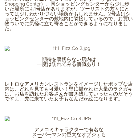
Shopping Center）。同ショッピングセンターから少し歩
いた場所にも1号店がありますが、ツーリストの方々にと
っては少しわかりづらい場所かもしれません。2号店はシ
ョッピングセンターの敷地内に隣接しているので、お買い
物ついでに気軽に立ち寄ることができるようになりまし
た。
期待を裏切らない店内は
一度は訪れてみる価値あり！
レトロなアメリカンレストランをイメージしたポップな店
内は、どれを見ても可愛い！壁に描かれた大量のラクガキ
は、お店を訪れたお客さんが書き残していったものだそう
ですよ。先に来ていた女子もなんだか絵になります。
アメコミキャラクターで有名な
スーパーマンの巨大なオブジェも