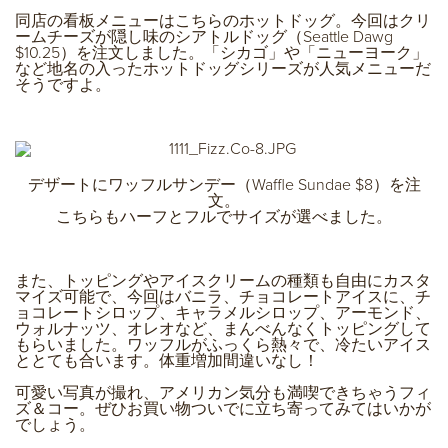
同店の看板メニューはこちらのホットドッグ。今回はクリ
ームチーズが隠し味のシアトルドッグ（Seattle Dawg
$10.25）を注文しました。「シカゴ」や「ニューヨーク」
など地名の入ったホットドッグシリーズが人気メニューだ
そうですよ。
デザートにワッフルサンデー（Waffle Sundae $8）を注
文。
こちらもハーフとフルでサイズが選べました。
また、トッピングやアイスクリームの種類も自由にカスタ
マイズ可能で、今回はバニラ、チョコレートアイスに、チ
ョコレートシロップ、キャラメルシロップ、アーモンド、
ウォルナッツ、オレオなど、まんべんなくトッピングして
もらいました。ワッフルがふっくら熱々で、冷たいアイス
ととても合います。体重増加間違いなし！
可愛い写真が撮れ、アメリカン気分も満喫できちゃうフィ
ズ＆コー。ぜひお買い物ついでに立ち寄ってみてはいかが
でしょう。