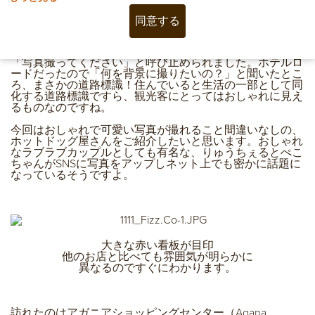
同意する
ハファ・デイ！海外旅行に訪れた際、キレイな風景写真や
外国っぽい雰囲気の写真が撮りたくなりませんか？先日タ
モンの街を歩いていたら、ツーリストの若い女の子2人に
「写真撮ってください」と呼び止められました。ホテルロ
ードだったので「何を背景に撮りたいの？」と聞いたとこ
ろ、まさかの道路標識！住んでいると生活の一部として同
化する道路標識ですら、観光客にとってはおしゃれに見え
るものなのですね。
今回はおしゃれで可愛い写真が撮れること間違いなしの、
ホットドッグ屋さんをご紹介したいと思います。おしゃれ
なラブラブカップルとしても有名な、りゅうちぇるとぺこ
ちゃんがSNSに写真をアップしネット上でも密かに話題に
なっているそうですよ。
大きな赤い看板が目印
他のお店と比べても雰囲気が明らかに
異なるのですぐにわかります。
訪れたのはアガニアショッピングセンター（Agana