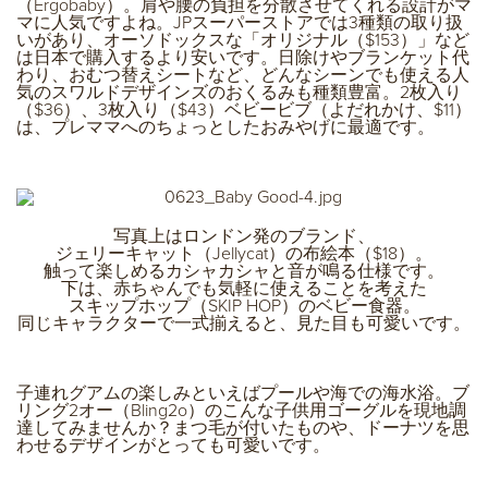
（Ergobaby）。肩や腰の負担を分散させてくれる設計がマ
マに人気ですよね。JPスーパーストアでは3種類の取り扱
いがあり、オーソドックスな「オリジナル（$153）」など
は日本で購入するより安いです。日除けやブランケット代
わり、おむつ替えシートなど、どんなシーンでも使える人
気のスワルドデザインズのおくるみも種類豊富。2枚入り
（$36）、3枚入り（$43）ベビービブ（よだれかけ、$11）
は、プレママへのちょっとしたおみやげに最適です。
写真上はロンドン発のブランド、
ジェリーキャット（Jellycat）の布絵本（$18）。
触って楽しめるカシャカシャと音が鳴る仕様です。
下は、赤ちゃんでも気軽に使えることを考えた
スキップホップ（SKIP HOP）のベビー食器。
同じキャラクターで一式揃えると、見た目も可愛いです。
子連れグアムの楽しみといえばプールや海での海水浴。ブ
リング2オー（Bling2o）のこんな子供用ゴーグルを現地調
達してみませんか？まつ毛が付いたものや、ドーナツを思
わせるデザインがとっても可愛いです。