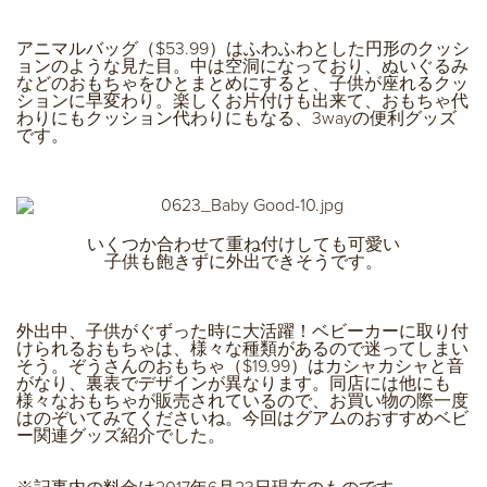
アニマルバッグ（$53.99）はふわふわとした円形のクッシ
ョンのような見た目。中は空洞になっており、ぬいぐるみ
などのおもちゃをひとまとめにすると、子供が座れるクッ
ションに早変わり。楽しくお片付けも出来て、おもちゃ代
わりにもクッション代わりにもなる、3wayの便利グッズ
です。
いくつか合わせて重ね付けしても可愛い
子供も飽きずに外出できそうです。
外出中、子供がぐずった時に大活躍！ベビーカーに取り付
けられるおもちゃは、様々な種類があるので迷ってしまい
そう。ぞうさんのおもちゃ（$19.99）はカシャカシャと音
がなり、裏表でデザインが異なります。同店には他にも
様々なおもちゃが販売されているので、お買い物の際一度
はのぞいてみてくださいね。今回はグアムのおすすめベビ
ー関連グッズ紹介でした。