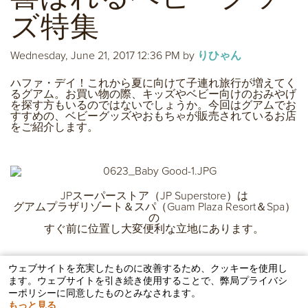
ズ特集
Wednesday, June 21, 2017 12:36 PM
by
りひゃん
ハファ・デイ！これから夏に向けて子連れ旅行が増えてく
るグアム。お買い物の際、キッズやベビー向けのおみやげ
を探す方もいるのではないでしょうか。今回はグアムでお
すすめの、ベビーグッズやおもちゃが販売されているお店
をご紹介します。
JPスーパーストア（JP Superstore）は
グアムプラザリゾート＆スパ（Guam Plaza Resort＆Spa）
の
すぐ前に位置し大変便利な立地にあります。
ウェブサイトを充実したものに改善するため、クッキーを使用し
まずやってきたのはJPスーパーストア。ここに来ればおみ
ます。ウェブサイトを引き続き使用することで、弊局プライバシ
やげはひと通り揃う巨大なセレクトショップです。タモン
ーポリシーに同意したものとみなされます。
地区の中心地にあるので滞在中一度は目にするのではない
でしょうか。
もっと見る