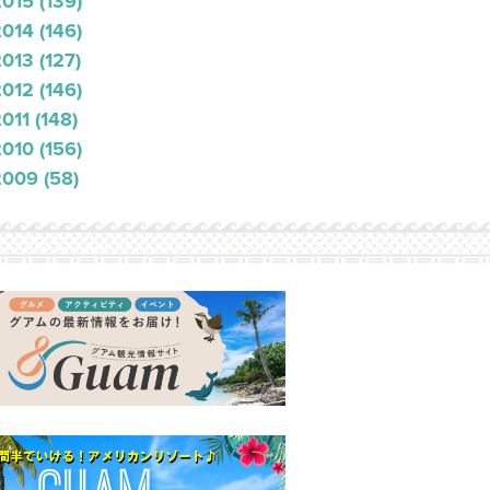
2015
(139)
2014
(146)
2013
(127)
2012
(146)
2011
(148)
2010
(156)
2009
(58)