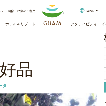
行く
様へ
画像・映像のご利用
JAPAN
ド
ホテル＆リゾート
アクティビティ
イ
好品
ータ