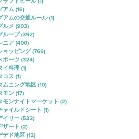
クラフトビール
(1)
グアム
(16)
グアムの交通ルール
(1)
グルメ
(903)
グループ
(392)
シニア
(400)
ショッピング
(766)
スポーツ
(324)
タイ料理
(1)
タコス
(1)
タムニング地区
(10)
タモン
(17)
タモンナイトマーケット
(2)
チャイルドシート
(1)
デイリー
(532)
デザート
(2)
デデド地区
(12)