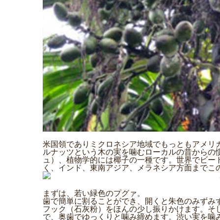
米国領でありミクロネシア地域でもっともアメリ
ルナッツという木の実を噛むローカルの昔からの
ュ）、植物学的には椰子の一種です。世界でビー
く、インド、東南アジア、メラネシア方面までこ
まずは、若い緑色のプグァ。
歯で簡単に割ることができ、開くと朱色のみずみ
フック（石灰粉）をほんの少し振りかけます。そ
で、奥歯でゆっくりと噛み締めます。渋い実を噛