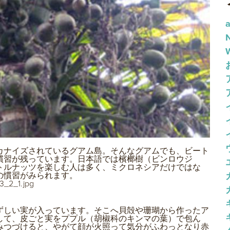
a
カナイズされているグアム島。そんなグアムでも、ビート
慣習が残っています。日本語では檳榔樹（ビンロウジ
トルナッツを楽しむ人は多く、ミクロネシアだけではな
の慣習がみられます。
ずしい実が入っています。そこへ貝殻や珊瑚から作ったア
して、皮ごと実をププル（胡椒科のキンマの葉）で包ん
みつづけると、やがて顔が火照って気分がふわっとなり赤