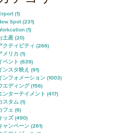
irport
(1)
New Spot
(231)
Workcation
(1)
お土産
(20)
アクティビティ
(266)
アメリカ
(1)
イベント
(639)
インスタ映え
(91)
インフォメーション
(1003)
ウエディング
(156)
エンターテイメント
(417)
カスタム
(1)
カフェ
(6)
キッズ
(490)
キャンペーン
(261)