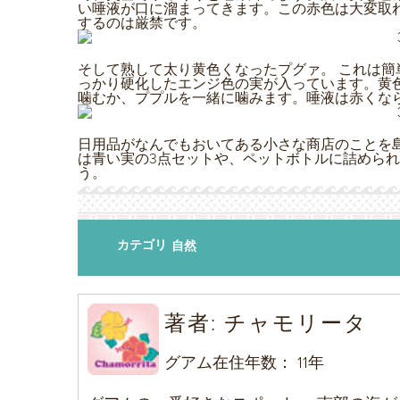
い唾液が口に溜まってきます。この赤色は大変取
するのは厳禁です。
そして熟して太り黄色くなったプグァ。 これは
っかり硬化したエンジ色の実が入っています。黄
噛むか、ププルを一緒に噛みます。唾液は赤くな
日用品がなんでもおいてある小さな商店のことを島では一
は青い実の3点セットや、ペットボトルに詰めら
う。
カテゴリ
自然
著者
:
チャモリータ
グアム在住年数：
11年