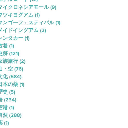
マイクロネシアモール
(9)
マツキヨグアム
(1)
マンゴーフェスティバル
(1)
メイドイングアム
(2)
レンタカー
(1)
古着
(1)
史跡
(121)
家族旅行
(2)
山・空
(76)
文化
(584)
日本の薬
(1)
歴史
(5)
海
(234)
空港
(1)
自然
(288)
薬
(1)